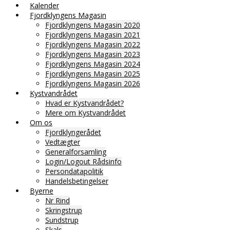
Kalender
Fjordklyngens Magasin
Fjordklyngens Magasin 2020
Fjordklyngens Magasin 2021
Fjordklyngens Magasin 2022
Fjordklyngens Magasin 2023
Fjordklyngens Magasin 2024
Fjordklyngens Magasin 2025
Fjordklyngens Magasin 2026
Kystvandrådet
Hvad er Kystvandrådet?
Mere om Kystvandrådet
Om os
Fjordklyngerådet
Vedtægter
Generalforsamling
Login/Logout Rådsinfo
Persondatapolitik
Handelsbetingelser
Byerne
Nr Rind
Skringstrup
Sundstrup
Skals