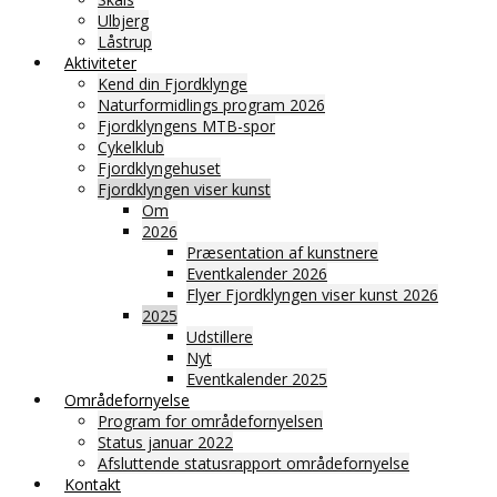
Ulbjerg
Låstrup
Aktiviteter
Kend din Fjordklynge
Naturformidlings program 2026
Fjordklyngens MTB-spor
Cykelklub
Fjordklyngehuset
Fjordklyngen viser kunst
Om
2026
Præsentation af kunstnere
Eventkalender 2026
Flyer Fjordklyngen viser kunst 2026
2025
Udstillere
Nyt
Eventkalender 2025
Områdefornyelse
Program for områdefornyelsen
Status januar 2022
Afsluttende statusrapport områdefornyelse
Kontakt