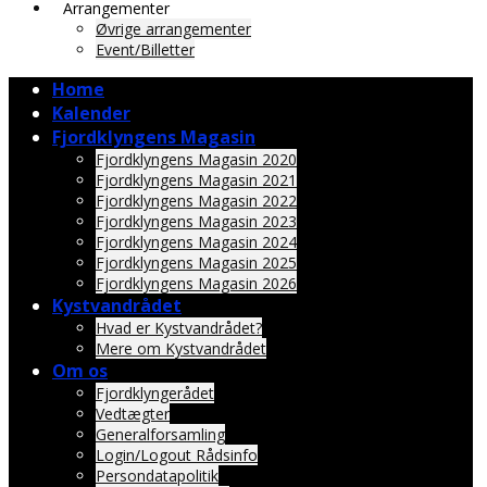
Arrangementer
Øvrige arrangementer
Event/Billetter
Home
Kalender
Fjordklyngens Magasin
Fjordklyngens Magasin 2020
Fjordklyngens Magasin 2021
Fjordklyngens Magasin 2022
Fjordklyngens Magasin 2023
Fjordklyngens Magasin 2024
Fjordklyngens Magasin 2025
Fjordklyngens Magasin 2026
Kystvandrådet
Hvad er Kystvandrådet?
Mere om Kystvandrådet
Om os
Fjordklyngerådet
Vedtægter
Generalforsamling
Login/Logout Rådsinfo
Persondatapolitik