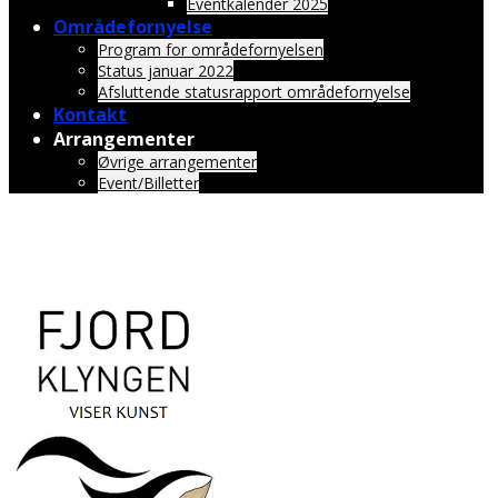
Eventkalender 2025
Områdefornyelse
Program for områdefornyelsen
Status januar 2022
Afsluttende statusrapport områdefornyelse
Kontakt
Arrangementer
Øvrige arrangementer
Event/Billetter