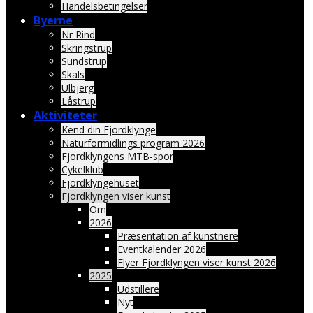
Handelsbetingelser
Byerne
Nr Rind
Skringstrup
Sundstrup
Skals
Ulbjerg
Låstrup
Aktiviteter
Kend din Fjordklynge
Naturformidlings program 2026
Fjordklyngens MTB-spor
Cykelklub
Fjordklyngehuset
Fjordklyngen viser kunst
Om
2026
Præsentation af kunstnere
Eventkalender 2026
Flyer Fjordklyngen viser kunst 2026
2025
Udstillere
Nyt