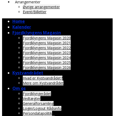
Arrangementer
Øvrige arrangementer
Event/Billetter
Home
Kalender
Fjordklyngens Magasin
Fjordklyngens Magasin 2020
Fjordklyngens Magasin 2021
Fjordklyngens Magasin 2022
Fjordklyngens Magasin 2023
Fjordklyngens Magasin 2024
Fjordklyngens Magasin 2025
Fjordklyngens Magasin 2026
Kystvandrådet
Hvad er Kystvandrådet?
Mere om Kystvandrådet
Om os
Fjordklyngerådet
Vedtægter
Generalforsamling
Login/Logout Rådsinfo
Persondatapolitik