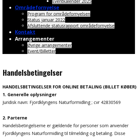
Eventkalender 2025
Områdefornyelse
Program for områdefornyelsen
Status januar 2022
Afsluttende statusrapport områdefornyelse
Kontakt
Arrangementer
Øvrige arrangementer
Event/Billetter
Handelsbetingelser
HANDELSBETINGELSER FOR ONLINE BETALING (BILLET KØBER)
1. Generelle oplysninger
Juridisk navn: Fjordklyngens Naturformidling ; cvr 42830569
2. Parterne
Handelsbetingelserne er gældende for personer som anvender
Fjordklyngens Naturformidling til tilmelding og betaling. Disse