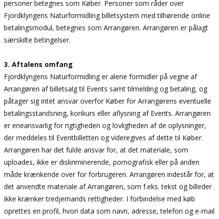
personer betegnes som Køber. Personer som råder over
Fjordklyngens Naturformidling billetsystem med tilhørende online
betalingsmodul, betegnes som Arrangøren. Arrangøren er pålagt
særskilte betingelser.
3. Aftalens omfang
Fjordklyngens Naturformidling er alene formidler på vegne af
Arrangøren af billetsalg til Events samt tilmelding og betaling, og
påtager sig intet ansvar overfor Køber for Arrangørens eventuelle
betalingsstandsning, konkurs eller aflysning af Events. Arrangøren
er eneansvarlig for rigtigheden og lovligheden af de oplysninger,
der meddeles til Eventbilletten og videregives af dette til Køber.
Arrangøren har det fulde ansvar for, at det materiale, som
uploades, ikke er diskriminerende, pornografisk eller på anden
måde krænkende over for forbrugeren. Arrangøren indestår for, at
det anvendte materiale af Arrangøren, som f.eks. tekst og billeder
ikke krænker tredjemands rettigheder. I forbindelse med køb
oprettes en profil, hvori data som navn, adresse, telefon og e-mail