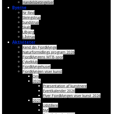
Handelsbetingelser
Byerne
Nr Rind
Skringstrup
Sundstrup
Skals
Ulbjerg
Låstrup
Aktiviteter
Kend din Fjordklynge
Naturformidlings program 2026
Fjordklyngens MTB-spor
Cykelklub
Fjordklyngehuset
Fjordklyngen viser kunst
Om
2026
Præsentation af kunstnere
Eventkalender 2026
Flyer Fjordklyngen viser kunst 2026
2025
Udstillere
Nyt