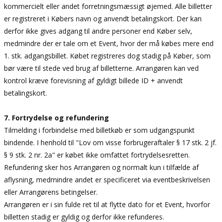
kommercielt eller andet forretningsmæssigt øjemed. Alle billetter
er registreret i Købers navn og anvendt betalingskort. Der kan
derfor ikke gives adgang til andre personer end Køber selv,
medmindre der er tale om et Event, hvor der må købes mere end
1. stk. adgangsbillet. Købet registreres dog stadig på Køber, som
bør være til stede ved brug af billetterne. Arrangøren kan ved
kontrol kræve forevisning af gyldigt billede ID + anvendt
betalingskort.
7. Fortrydelse og refundering
Tilmelding i forbindelse med billetkøb er som udgangspunkt
bindende. I henhold til "Lov om visse forbrugeraftaler § 17 stk. 2 jf.
§ 9 stk. 2 nr. 2a" er købet ikke omfattet fortrydelsesretten.
Refundering sker hos Arrangøren og normalt kun i tilfælde af
aflysning, medmindre andet er specificeret via eventbeskrivelsen
eller Arrangørens betingelser.
Arrangøren er i sin fulde ret til at flytte dato for et Event, hvorfor
billetten stadig er gyldig og derfor ikke refunderes.