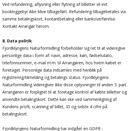
Ved refundering, aflysning eller flytning af billetter vil evt.
bookinggebyr ikke blive tilbageført. Refundering tilbagebetales via
samme betalingskort, kontantbetaling eller bankoverførelse.
Kontakt Arrangør herom.
8. Data politik
Fjordklyngens Naturformidling forbeholder sig ret til at videregive
personlige data i form af: navn, adresse, køn, fødselsdato,
telefonnummer, e-mail m.m. til Arrangøren, hos hvem købet er
foretaget. Personlige data indsamles med henblik på
registrering/tilmelding og betalings status. Fjordklyngens
Naturformidling videregiver ikke disse oplysninger til anden 3. part.
Arrangøren er forpligtet til at foretage kontrol af købte billetter og
anvendte betalingskort. Dette kan ske ved sammenligning af
Kundens profil, scanning af billet, ID og sidste 4 cifre på
betalingskort.
Fjordklyngens Naturformidling har indgået en GDPR -