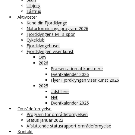
Ulbjerg
Låstrup
Aktiviteter
Kend din Fjordklynge
Naturformidlings program 2026
Fjordklyngens MTB-spor
Cykelklub
Fjordklyngehuset
Fjordklyngen viser kunst
Om
2026
Præsentation af kunstnere
Eventkalender 2026
Flyer Fjordklyngen viser kunst 2026
2025
Udstillere
Nyt
Eventkalender 2025
Områdefornyelse
Program for områdefornyelsen
Status januar 2022
Afsluttende statusrapport områdefornyelse
Kontakt