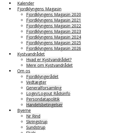
Kalender
Fjordklyngens Magasin
Fjordklyngens Magasin 2020
Fjordklyngens Magasin 2021
Fjordklyngens Magasin 2022
Fjordklyngens Magasin 2023
Fjordklyngens Magasin 2024
Fjordklyngens Magasin 2025
Fjordklyngens Magasin 2026
Kystvandrådet
Hvad er Kystvandrådet?
Mere om Kystvandrådet
Om os
Fjordklyngerådet
Vedtægter
Generalforsamling
Login/Logout Rådsinfo
Persondatapolitik
Handelsbetingelser
Byerne
Nr Rind
Skringstrup
Sundstrup
Skals