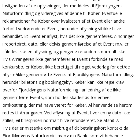
lovligheden af de oplysninger, der meddeles til Fjordklyngens
Naturformidling og videregives af denne til Køber. Eventuelle
reklamationer fra Køber over kvaliteten af et Event eller andre
forhold vedrørende et Event, herunder aflysning vil ikke blive
behandlet. Et Event er aflyst, hvis det ikke gennemføres. Ændringer
i repertoiret, dato, eller delvis gennemførelse af et Event m.v. er
således ikke en aflysning, og pengene refunderes normalt ikke.
Hvis Arrangøren ikke gennemfører et Event i forbindelse med
konkursbo, er Køber, ikke berettiget til noget vederlag for det/de
aflyste/ikke gennemførte Events af Fjordklyngens Naturformidling,
herunder billetpris og bookinggebyr. Køber kan ikke rejse krav
overfor Fjordklyngens Naturformidling i anledning af de ikke
gennemførte Events, som holdes skadesløs for enhver
omkostning, der må have været for Køber. Al henvendelse herom
rettes til Arrangøren. Ved aflysning af Event, hvor en ny dato ikke
stilles, vil billetprisen normalt blive refundereret. Se afsnit 7.
Hvis der er mistanke om misbrug af dit betalingskort kontakt da
Fjordklyngens Naturformidling og din Bank, som vil behandle